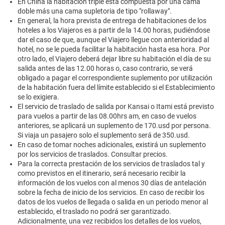
En China la habitación triple está compuesta por una cama
doble más una cama supletoria de tipo "rollaway".
En general, la hora prevista de entrega de habitaciones de los
hoteles a los Viajeros es a partir de la 14.00 horas, pudiéndose
dar el caso de que, aunque el Viajero llegue con anterioridad al
hotel, no se le pueda facilitar la habitación hasta esa hora. Por
otro lado, el Viajero deberá dejar libre su habitación el día de su
salida antes de las 12.00 horas o, caso contrario, se verá
obligado a pagar el correspondiente suplemento por utilización
de la habitación fuera del límite establecido si el Establecimiento
se lo exigiera.
El servicio de traslado de salida por Kansai o Itami está previsto
para vuelos a partir de las 08.00hrs am, en caso de vuelos
anteriores, se aplicará un suplemento de 170.usd por persona.
Si viaja un pasajero solo el suplemento será de 350.usd.
En caso de tomar noches adicionales, existirá un suplemento
por los servicios de traslados. Consultar precios.
Para la correcta prestación de los servicios de traslados tal y
como previstos en el itinerario, será necesario recibir la
información de los vuelos con al menos 30 días de antelación
sobre la fecha de inicio de los servicios. En caso de recibir los
datos de los vuelos de llegada o salida en un periodo menor al
establecido, el traslado no podrá ser garantizado.
Adicionalmente, una vez recibidos los detalles de los vuelos,