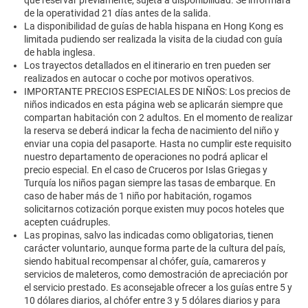
que reservar previamente, sujeta a disponibilidad. Se informará
de la operatividad 21 días antes de la salida.
La disponibilidad de guías de habla hispana en Hong Kong es
limitada pudiendo ser realizada la visita de la ciudad con guía
de habla inglesa.
Los trayectos detallados en el itinerario en tren pueden ser
realizados en autocar o coche por motivos operativos.
IMPORTANTE PRECIOS ESPECIALES DE NIÑOS: Los precios de
niños indicados en esta página web se aplicarán siempre que
compartan habitación con 2 adultos. En el momento de realizar
la reserva se deberá indicar la fecha de nacimiento del niño y
enviar una copia del pasaporte. Hasta no cumplir este requisito
nuestro departamento de operaciones no podrá aplicar el
precio especial. En el caso de Cruceros por Islas Griegas y
Turquía los niños pagan siempre las tasas de embarque. En
caso de haber más de 1 niño por habitación, rogamos
solicitarnos cotización porque existen muy pocos hoteles que
acepten cuádruples.
Las propinas, salvo las indicadas como obligatorias, tienen
carácter voluntario, aunque forma parte de la cultura del país,
siendo habitual recompensar al chófer, guía, camareros y
servicios de maleteros, como demostración de apreciación por
el servicio prestado. Es aconsejable ofrecer a los guías entre 5 y
10 dólares diarios, al chófer entre 3 y 5 dólares diarios y para