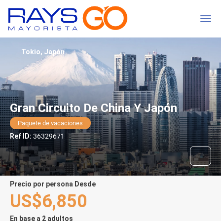
Tokio, Japón
Gran Circuito De China Y Japón
Paquete de vacaciones
Ref ID:
36329671
precio por persona Desde
US$6,850
En base a 2 adultos