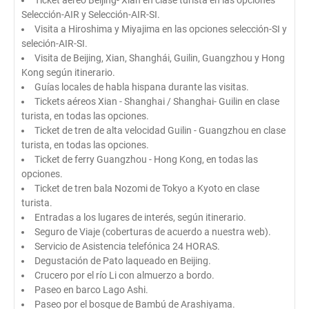
Ticket aéreo Beijing- Xian en clase turista en las opciones
Selección-AIR y Selección-AIR-SI.
Visita a Hiroshima y Miyajima en las opciones selección-SI y
seleción-AIR-SI.
Visita de Beijing, Xian, Shanghái, Guilin, Guangzhou y Hong
Kong según itinerario.
Guías locales de habla hispana durante las visitas.
Tickets aéreos Xian - Shanghai / Shanghai- Guilin en clase
turista, en todas las opciones.
Ticket de tren de alta velocidad Guilin - Guangzhou en clase
turista, en todas las opciones.
Ticket de ferry Guangzhou - Hong Kong, en todas las
opciones.
Ticket de tren bala Nozomi de Tokyo a Kyoto en clase
turista.
Entradas a los lugares de interés, según itinerario.
Seguro de Viaje (coberturas de acuerdo a nuestra web).
Servicio de Asistencia telefónica 24 HORAS.
Degustación de Pato laqueado en Beijing.
Crucero por el río Li con almuerzo a bordo.
Paseo en barco Lago Ashi.
Paseo por el bosque de Bambú de Arashiyama.