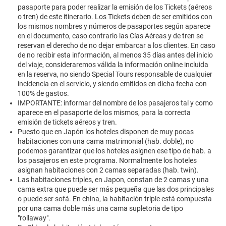
pasaporte para poder realizar la emisión de los Tickets (aéreos
o tren) de este itinerario. Los Tickets deben de ser emitidos con
los mismos nombres y números de pasaportes según aparece
en el documento, caso contrario las Cías Aéreas y de tren se
reservan el derecho de no dejar embarcar a los clientes. En caso
de no recibir esta información, al menos 35 días antes del inicio
del viaje, consideraremos válida la información online incluida
en la reserva, no siendo Special Tours responsable de cualquier
incidencia en el servicio, y siendo emitidos en dicha fecha con
100% de gastos.
IMPORTANTE: informar del nombre de los pasajeros tal y como
aparece en el pasaporte de los mismos, para la correcta
emisión de tickets aéreos y tren.
Puesto que en Japón los hoteles disponen de muy pocas
habitaciones con una cama matrimonial (hab. doble), no
podemos garantizar que los hoteles asignen ese tipo de hab. a
los pasajeros en este programa. Normalmente los hoteles
asignan habitaciones con 2 camas separadas (hab. twin).
Las habitaciones triples, en Japon, constan de 2 camas y una
cama extra que puede ser más pequeña que las dos principales
o puede ser sofá. En china, la habitación triple está compuesta
por una cama doble más una cama supletoria de tipo
"rollaway".