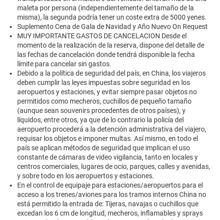
maleta por persona (independientemente del tamaño de la
misma), la segunda podría tener un coste extra de 5000 yenes.
Suplemento Cena de Gala de Navidad y Año Nuevo On Request
MUY IMPORTANTE GASTOS DE CANCELACION Desde el
momento de la realización de la reserva, dispone del detalle de
las fechas de cancelación donde tendrá disponible la fecha
límite para cancelar sin gastos.
Debido a la política de seguridad del país, en China, los viajeros
deben cumplir las leyes impuestas sobre seguridad en los
aeropuertos y estaciones, y evitar siempre pasar objetos no
permitidos como mecheros, cuchillos de pequeño tamaño
(aunque sean souvenirs procedentes de otros países), y
líquidos, entre otros, ya que de lo contrario la policía del
aeropuerto procederá a la detención administrativa del viajero,
requisar los objetos e imponer multas. Así mismo, en todo el
país se aplican métodos de seguridad que implican el uso
constante de cámaras de video vigilancia, tanto en locales y
centros comerciales, lugares de ocio, parques, calles y avenidas,
y sobre todo en los aeropuertos y estaciones.
En el control de equipaje para estaciones/aeropuertos para el
acceso a los trenes/aviones para los tramos internos China no
está permitido la entrada de: Tijeras, navajas o cuchillos que
excedan los 6 cm de longitud, mecheros, inflamables y sprays