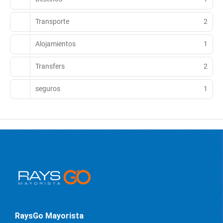
Transporte
2
Alojamientos
1
Transfers
2
seguros
1
RaysGo Mayorista