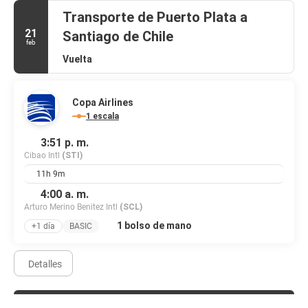
Transporte de Puerto Plata a
21
Santiago de Chile
feb
Vuelta
Copa Airlines
1 escala
3:51 p. m.
Cibao Intl
(STI)
11h 9m
4:00 a. m.
Arturo Merino Benitez Intl
(SCL)
1 bolso de mano
+1 día
BASIC
Detalles