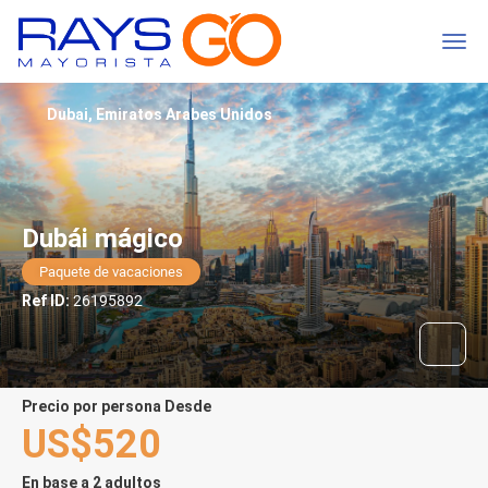
Dubai, Emiratos Arabes Unidos
Dubái mágico
Paquete de vacaciones
Ref ID:
26195892
precio por persona Desde
US$520
En base a 2 adultos