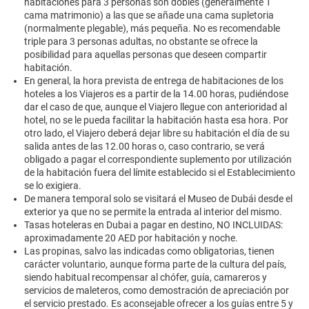
habitaciones para 3 personas son dobles (generalmente 1
cama matrimonio) a las que se añade una cama supletoria
(normalmente plegable), más pequeña. No es recomendable
triple para 3 personas adultas, no obstante se ofrece la
posibilidad para aquellas personas que deseen compartir
habitación.
En general, la hora prevista de entrega de habitaciones de los
hoteles a los Viajeros es a partir de la 14.00 horas, pudiéndose
dar el caso de que, aunque el Viajero llegue con anterioridad al
hotel, no se le pueda facilitar la habitación hasta esa hora. Por
otro lado, el Viajero deberá dejar libre su habitación el día de su
salida antes de las 12.00 horas o, caso contrario, se verá
obligado a pagar el correspondiente suplemento por utilización
de la habitación fuera del límite establecido si el Establecimiento
se lo exigiera.
De manera temporal solo se visitará el Museo de Dubái desde el
exterior ya que no se permite la entrada al interior del mismo.
Tasas hoteleras en Dubai a pagar en destino, NO INCLUIDAS:
aproximadamente 20 AED por habitación y noche.
Las propinas, salvo las indicadas como obligatorias, tienen
carácter voluntario, aunque forma parte de la cultura del país,
siendo habitual recompensar al chófer, guía, camareros y
servicios de maleteros, como demostración de apreciación por
el servicio prestado. Es aconsejable ofrecer a los guías entre 5 y