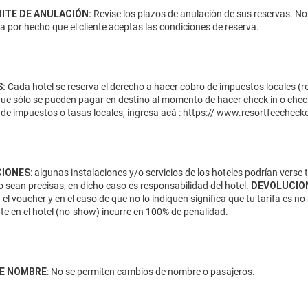
MITE DE ANULACIÓN:
Revise los plazos de anulación de sus reservas. No
da por hecho que el cliente aceptas las condiciones de reserva.
:
Cada hotel se reserva el derecho a hacer cobro de impuestos locales (res
que sólo se pueden pagar en destino al momento de hacer check in o check
de impuestos o tasas locales, ingresa acá :
https:// www.resortfeecheck
IONES
: algunas instalaciones y/o servicios de los hoteles podrían verse
 sean precisas, en dicho caso es responsabilidad del hotel.
DEVOLUCIO
 el voucher y en el caso de que no lo indiquen significa que tu tarifa es
te en el hotel (no-show) incurre en 100% de penalidad.
E NOMBRE
: No se permiten cambios de nombre o pasajeros.