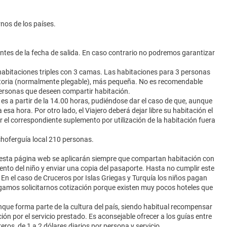
rnos de los países.
 antes de la fecha de salida. En caso contrario no podremos garantizar
 habitaciones triples con 3 camas. Las habitaciones para 3 personas
toria (normalmente plegable), más pequeña. No es recomendable
 personas que deseen compartir habitación.
s es a partir de la 14.00 horas, pudiéndose dar el caso de que, aunque
a esa hora. Por otro lado, el Viajero deberá dejar libre su habitación el
r el correspondiente suplemento por utilización de la habitación fuera
choferguía local 210 personas.
sta página web se aplicarán siempre que compartan habitación con
iento del niño y enviar una copia del pasaporte. Hasta no cumplir este
 En el caso de Cruceros por Islas Griegas y Turquía los niños pagan
gamos solicitarnos cotización porque existen muy pocos hoteles que
unque forma parte de la cultura del país, siendo habitual recompensar
ón por el servicio prestado. Es aconsejable ofrecer a los guías entre
eros, de 1 a 2 dólares diarios por persona y servicio.