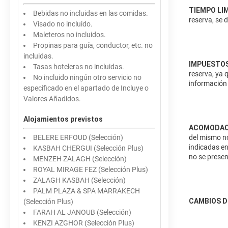
TIEMPO LI
Bebidas no incluidas en las comidas.
reserva, se 
Visado no incluido.
Maleteros no incluidos.
Propinas para guía, conductor, etc. no
incluidas.
IMPUESTOS
Tasas hoteleras no incluidas.
reserva, ya 
No incluido ningún otro servicio no
información 
especificado en el apartado de Incluye o
Valores Añadidos.
Alojamientos previstos
ACOMODAC
BELERE ERFOUD (Selección)
del mismo no
indicadas en
KASBAH CHERGUI (Selección Plus)
no se presen
MENZEH ZALAGH (Selección)
ROYAL MIRAGE FEZ (Selección Plus)
ZALAGH KASBAH (Selección)
PALM PLAZA & SPA MARRAKECH
CAMBIOS D
(Selección Plus)
FARAH AL JANOUB (Selección)
KENZI AZGHOR (Selección Plus)