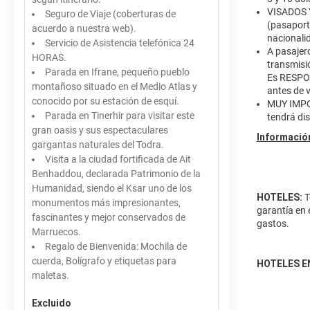
VISADOS Y
Seguro de Viaje (coberturas de
(pasaporte
acuerdo a nuestra web).
nacionalid
Servicio de Asistencia telefónica 24
A pasajer
HORAS.
transmisió
Parada en Ifrane, pequeño pueblo
Es RESPON
montañoso situado en el Medio Atlas y
antes de v
conocido por su estación de esquí.
MUY IMPOR
Parada en Tinerhir para visitar este
tendrá dis
gran oasis y sus espectaculares
Información
gargantas naturales del Todra.
Visita a la ciudad fortificada de Ait
Benhaddou, declarada Patrimonio de la
Humanidad, siendo el Ksar uno de los
HOTELES:
T
monumentos más impresionantes,
garantía en 
fascinantes y mejor conservados de
gastos.
Marruecos.
Regalo de Bienvenida: Mochila de
cuerda, Bolígrafo y etiquetas para
HOTELES E
maletas.
Excluido