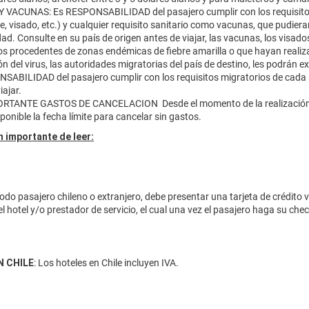
 VACUNAS: Es RESPONSABILIDAD del pasajero cumplir con los requisitos
, visado, etc.) y cualquier requisito sanitario como vacunas, que pudiera
ad. Consulte en su país de origen antes de viajar, las vacunas, los visado
os procedentes de zonas endémicas de fiebre amarilla o que hayan realiz
n del virus, las autoridades migratorias del país de destino, les podrán ex
SABILIDAD del pasajero cumplir con los requisitos migratorios de cada p
iajar.
TANTE GASTOS DE CANCELACION Desde el momento de la realización de l
ponible la fecha límite para cancelar sin gastos.
 importante de leer:
odo pasajero chileno o extranjero, debe presentar una tarjeta de crédito 
el hotel y/o prestador de servicio, el cual una vez el pasajero haga su ch
N CHILE
: Los hoteles en Chile incluyen IVA.