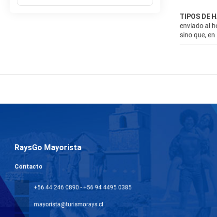
TIPOS DE 
enviado al h
sino que, en
RaysGo Mayorista
Contacto
+56 44 246 0890 - +56 94 4495 0385
mayorista@turismorays.cl