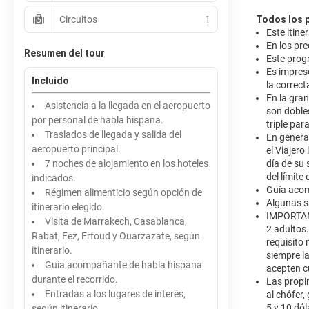
Circuitos
1
Todos los 
Este itine
En los pre
Resumen del tour
Este prog
Es impresc
Incluido
la correct
En la gra
Asistencia a la llegada en el aeropuerto
son doble
por personal de habla hispana.
triple par
Traslados de llegada y salida del
En general
aeropuerto principal.
el Viajero
7 noches de alojamiento en los hoteles
día de su 
del límite
indicados.
Guía acom
Régimen alimenticio según opción de
Algunas s
itinerario elegido.
IMPORTANT
Visita de Marrakech, Casablanca,
2 adultos.
Rabat, Fez, Erfoud y Ouarzazate, según
requisito 
itinerario.
siempre l
Guía acompañante de habla hispana
acepten c
durante el recorrido.
Las propin
Entradas a los lugares de interés,
al chófer,
5 y 10 dól
según itinerario.