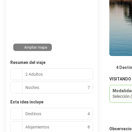
Ampliar mapa
Resumen del viaje
4 Desti
2 Adultos
VISITANDO
Noches
7
Modalida
Selección 
Esta idea incluye
Destinos
4
Alojamientos
8
Observacio