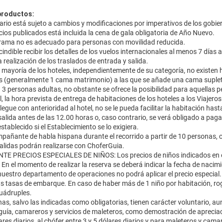
productos:
rario está sujeto a cambios y modificaciones por imperativos de los gobie
cios publicados está incluida la cena de gala obligatoria de Año Nuevo.
rama no es adecuado para personas con movilidad reducida.
indible recibir los detalles de los vuelos internacionales al menos 7 días
a realización de los traslados de entrada y salida.
n mayoría de los hoteles, independientemente de su categoría, no existen
s (generalmente 1 cama matrimonio) a las que se añade una cama suple
a 3 personas adultas, no obstante se ofrece la posibilidad para aquellas
, la hora prevista de entrega de habitaciones de los hoteles a los Viajero
 llegue con anterioridad al hotel, no se le pueda facilitar la habitación hast
salida antes de las 12.00 horas o, caso contrario, se verá obligado a paga
 establecido si el Establecimiento se lo exigiera.
pañante de habla hispana durante el recorrido a partir de 10 personas, 
alidas podrán realizarse con ChoferGuia.
E PRECIOS ESPECIALES DE NIÑOS: Los precios de niños indicados en e
 En el momento de realizar la reserva se deberá indicar la fecha de nacim
nuestro departamento de operaciones no podrá aplicar el precio especial.
as tasas de embarque. En caso de haber más de 1 niño por habitación, ro
uádruples.
as, salvo las indicadas como obligatorias, tienen carácter voluntario, a
 guía, camareros y servicios de maleteros, como demostración de apreciaci
ares diarios, al chófer entre 3 y 5 dólares diarios y para maleteros y camar