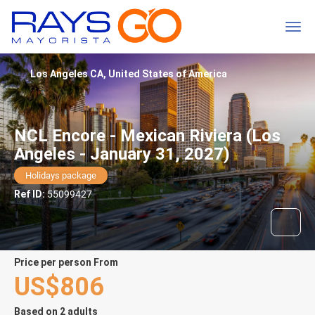
Los Angeles CA, United States of America
NCL Encore - Mexican Riviera (Los
Angeles - January 31, 2027)
Holidays package
Ref ID:
55099427
price per person From
US$806
Based on 2 adults