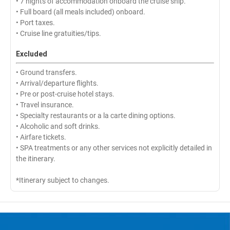
• 7 nights of accommodation onboard the cruise ship.
• Full board (all meals included) onboard.
• Port taxes.
• Cruise line gratuities/tips.
Excluded
• Ground transfers.
• Arrival/departure flights.
• Pre or post-cruise hotel stays.
• Travel insurance.
• Specialty restaurants or a la carte dining options.
• Alcoholic and soft drinks.
• Airfare tickets.
• SPA treatments or any other services not explicitly detailed in
the itinerary.
*Itinerary subject to changes.