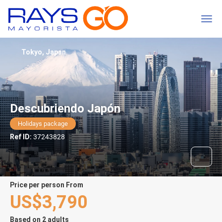
Tokyo, Japan
Descubriendo Japón
Holidays package
Ref ID:
37243828
price per person From
US$3,790
Based on 2 adults