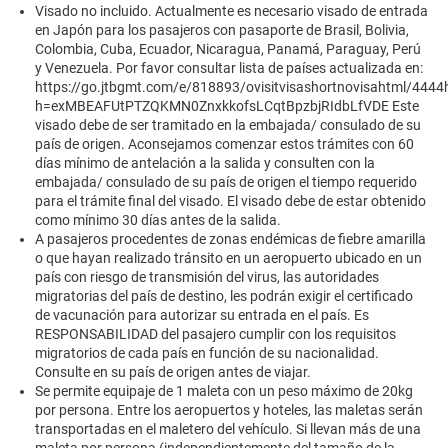
Visado no incluido. Actualmente es necesario visado de entrada
en Japón para los pasajeros con pasaporte de Brasil, Bolivia,
Colombia, Cuba, Ecuador, Nicaragua, Panamá, Paraguay, Perú
y Venezuela. Por favor consultar lista de países actualizada en:
https://go.jtbgmt.com/e/818893/ovisitvisashortnovisahtml/444
h=exMBEAFUtPTZQKMN0ZnxkkofsLCqtBpzbjRIdbLfVDE Este
visado debe de ser tramitado en la embajada/ consulado de su
país de origen. Aconsejamos comenzar estos trámites con 60
días mínimo de antelación a la salida y consulten con la
embajada/ consulado de su país de origen el tiempo requerido
para el trámite final del visado. El visado debe de estar obtenido
como mínimo 30 días antes de la salida.
A pasajeros procedentes de zonas endémicas de fiebre amarilla
o que hayan realizado tránsito en un aeropuerto ubicado en un
país con riesgo de transmisión del virus, las autoridades
migratorias del país de destino, les podrán exigir el certificado
de vacunación para autorizar su entrada en el país. Es
RESPONSABILIDAD del pasajero cumplir con los requisitos
migratorios de cada país en función de su nacionalidad.
Consulte en su país de origen antes de viajar.
Se permite equipaje de 1 maleta con un peso máximo de 20kg
por persona. Entre los aeropuertos y hoteles, las maletas serán
transportadas en el maletero del vehículo. Si llevan más de una