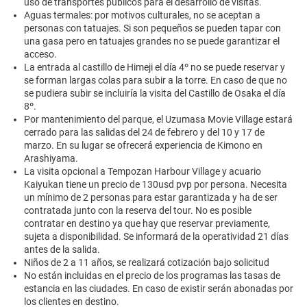
uso de transportes públicos para el desarrollo de visitas.
Aguas termales: por motivos culturales, no se aceptan a
personas con tatuajes. Si son pequeños se pueden tapar con
una gasa pero en tatuajes grandes no se puede garantizar el
acceso.
La entrada al castillo de Himeji el día 4º no se puede reservar y
se forman largas colas para subir a la torre. En caso de que no
se pudiera subir se incluiría la visita del Castillo de Osaka el día
8º.
Por mantenimiento del parque, el Uzumasa Movie Village estará
cerrado para las salidas del 24 de febrero y del 10 y 17 de
marzo. En su lugar se ofrecerá experiencia de Kimono en
Arashiyama.
La visita opcional a Tempozan Harbour Village y acuario
Kaiyukan tiene un precio de 130usd pvp por persona. Necesita
un mínimo de 2 personas para estar garantizada y ha de ser
contratada junto con la reserva del tour. No es posible
contratar en destino ya que hay que reservar previamente,
sujeta a disponibilidad. Se informará de la operatividad 21 días
antes de la salida.
Niños de 2 a 11 años, se realizará cotización bajo solicitud
No están incluidas en el precio de los programas las tasas de
estancia en las ciudades. En caso de existir serán abonadas por
los clientes en destino.