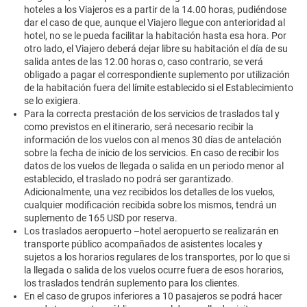
hoteles a los Viajeros es a partir de la 14.00 horas, pudiéndose
dar el caso de que, aunque el Viajero llegue con anterioridad al
hotel, no se le pueda facilitar la habitación hasta esa hora. Por
otro lado, el Viajero deberá dejar libre su habitación el día de su
salida antes de las 12.00 horas o, caso contrario, se verá
obligado a pagar el correspondiente suplemento por utilización
de la habitación fuera del límite establecido si el Establecimiento
se lo exigiera.
Para la correcta prestación de los servicios de traslados tal y
como previstos en el itinerario, será necesario recibir la
información de los vuelos con al menos 30 días de antelación
sobre la fecha de inicio de los servicios. En caso de recibir los
datos de los vuelos de llegada o salida en un periodo menor al
establecido, el traslado no podrá ser garantizado.
Adicionalmente, una vez recibidos los detalles de los vuelos,
cualquier modificación recibida sobre los mismos, tendrá un
suplemento de 165 USD por reserva.
Los traslados aeropuerto –hotel aeropuerto se realizarán en
transporte público acompañados de asistentes locales y
sujetos a los horarios regulares de los transportes, por lo que si
la llegada o salida de los vuelos ocurre fuera de esos horarios,
los traslados tendrán suplemento para los clientes.
En el caso de grupos inferiores a 10 pasajeros se podrá hacer