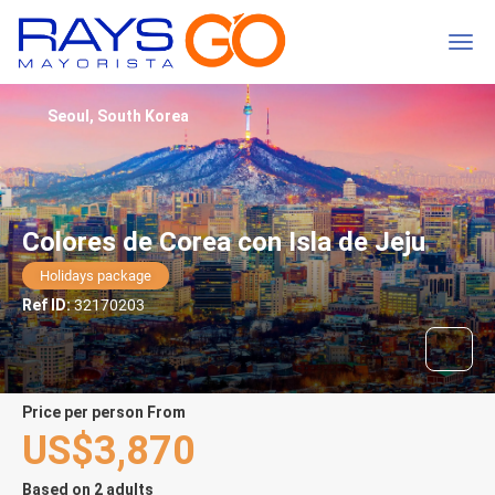
Seoul, South Korea
Colores de Corea con Isla de Jeju
Holidays package
Ref ID:
32170203
price per person From
US$3,870
Based on 2 adults