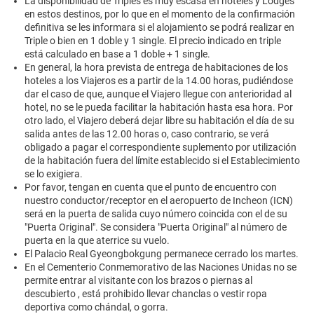
La disponibilidad de Triples es muy escasa en hoteles y Lodges
en estos destinos, por lo que en el momento de la confirmación
definitiva se les informara si el alojamiento se podrá realizar en
Triple o bien en 1 doble y 1 single. El precio indicado en triple
está calculado en base a 1 doble + 1 single.
En general, la hora prevista de entrega de habitaciones de los
hoteles a los Viajeros es a partir de la 14.00 horas, pudiéndose
dar el caso de que, aunque el Viajero llegue con anterioridad al
hotel, no se le pueda facilitar la habitación hasta esa hora. Por
otro lado, el Viajero deberá dejar libre su habitación el día de su
salida antes de las 12.00 horas o, caso contrario, se verá
obligado a pagar el correspondiente suplemento por utilización
de la habitación fuera del límite establecido si el Establecimiento
se lo exigiera.
Por favor, tengan en cuenta que el punto de encuentro con
nuestro conductor/receptor en el aeropuerto de Incheon (ICN)
será en la puerta de salida cuyo número coincida con el de su
"Puerta Original". Se considera "Puerta Original" al número de
puerta en la que aterrice su vuelo.
El Palacio Real Gyeongbokgung permanece cerrado los martes.
En el Cementerio Conmemorativo de las Naciones Unidas no se
permite entrar al visitante con los brazos o piernas al
descubierto , está prohibido llevar chanclas o vestir ropa
deportiva como chándal, o gorra.