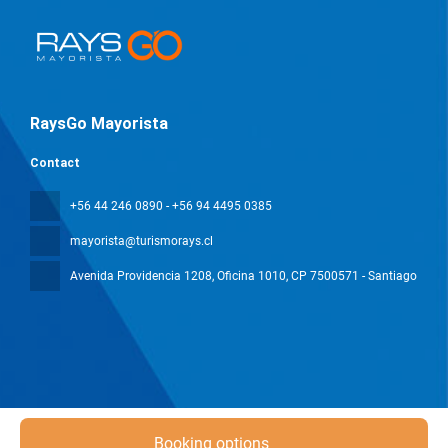
RaysGo Mayorista
Contact
+56 44 246 0890 - +56 94 4495 0385
mayorista@turismorays.cl
Avenida Providencia 1208, Oficina 1010
, CP 7500571 - Santiago
Booking options
All rights reserved Mayorista Rays © 2026
Privacy Policy